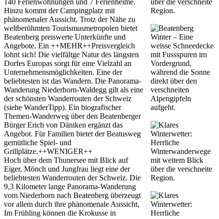
140 Ferienwohnungen und 7 Ferienheime.
Hinzu kommt der Campingplatz mit
phänomenaler Aussicht. Trotz der Nähe zu
weltberühmten Tourismusmetropolen bietet
Beatenberg preiswerte Unterkünfte und
Angebote. Ein ++MEHR++Preisvergleich
lohnt sich! Die vielfältge Natur des längsten
Dorfes Europas sorgt für eine Vielzahl an
Unternehmensmöglichkeiten. Eine der
beliebtesten ist das Wandern. Die Panorama-
Wanderung Niederhorn-Waldegg gilt als eine
der schönsten Wanderrouten der Schweiz
(siehe WanderTipp). Ein biografischer
Themen-Wanderweg über den Beatenberger
Bürger Erich von Däniken ergänzt das
Angebot. Für Familien bietet der Beatusweg
gemütliche Spiel- und
Grillplätze.++WENIGER++
Hoch über dem Thunersee mit Blick auf
Eiger, Mönch und Jungfrau liegt eine der
beliebtesten Wanderrouten der Schweiz. Die
9,3 Kilometer lange Panorama-Wanderung
vom Niederhorn nach Beatenberg überzeugt
vor allem durch ihre phänomenale Aussicht,
Im Frühling können die Krokusse in