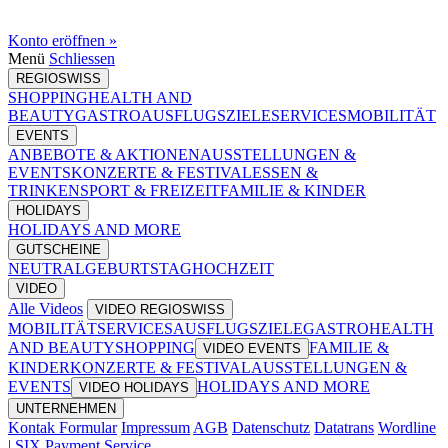
Konto eröffnen »
Menü
Schliessen
REGIOSWISS
SHOPPING
HEALTH AND
BEAUTY
GASTRO
AUSFLUGSZIELE
SERVICES
MOBILITÄT
EVENTS
ANBEBOTE & AKTIONEN
AUSSTELLUNGEN &
EVENTS
KONZERTE & FESTIVAL
ESSEN &
TRINKEN
SPORT & FREIZEIT
FAMILIE & KINDER
HOLIDAYS
HOLIDAYS AND MORE
GUTSCHEINE
NEUTRAL
GEBURTSTAG
HOCHZEIT
VIDEO
Alle Videos
VIDEO REGIOSWISS
MOBILITÄT
SERVICES
AUSFLUGSZIELE
GASTRO
HEALTH
AND BEAUTY
SHOPPING
FAMILIE &
VIDEO EVENTS
KINDER
KONZERTE & FESTIVAL
AUSSTELLUNGEN &
EVENTS
HOLIDAYS AND MORE
VIDEO HOLIDAYS
UNTERNEHMEN
Kontak Formular
Impressum
AGB
Datenschutz
Datatrans
Wordline
| SIX Payment Service