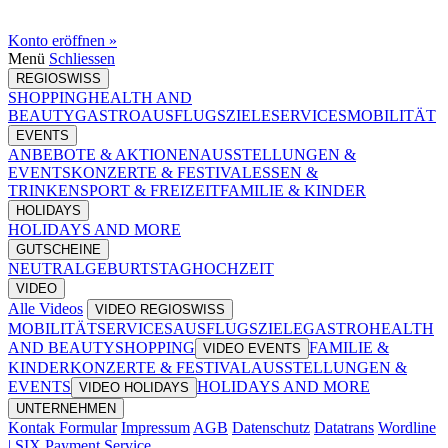
Konto eröffnen »
Menü
Schliessen
REGIOSWISS
SHOPPING
HEALTH AND
BEAUTY
GASTRO
AUSFLUGSZIELE
SERVICES
MOBILITÄT
EVENTS
ANBEBOTE & AKTIONEN
AUSSTELLUNGEN &
EVENTS
KONZERTE & FESTIVAL
ESSEN &
TRINKEN
SPORT & FREIZEIT
FAMILIE & KINDER
HOLIDAYS
HOLIDAYS AND MORE
GUTSCHEINE
NEUTRAL
GEBURTSTAG
HOCHZEIT
VIDEO
Alle Videos
VIDEO REGIOSWISS
MOBILITÄT
SERVICES
AUSFLUGSZIELE
GASTRO
HEALTH
AND BEAUTY
SHOPPING
FAMILIE &
VIDEO EVENTS
KINDER
KONZERTE & FESTIVAL
AUSSTELLUNGEN &
EVENTS
HOLIDAYS AND MORE
VIDEO HOLIDAYS
UNTERNEHMEN
Kontak Formular
Impressum
AGB
Datenschutz
Datatrans
Wordline
| SIX Payment Service